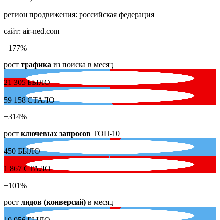
регион продвижения:
российская федерация
сайт:
air-ned.com
+177
%
рост
трафика
из поиска в месяц
21 305
БЫЛО
59 158
СТАЛО
+314
%
рост
ключевых запросов
ТОП-10
450
БЫЛО
1 867
СТАЛО
+101
%
рост
лидов (конверсий)
в месяц
10 956
БЫЛО