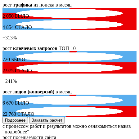
рост
трафика
из поиска в месяц
2 050
БЫЛО
4 854
СТАЛО
+313
%
рост
ключевых запросов
ТОП-10
720
БЫЛО
2 975
СТАЛО
+241
%
рост
лидов (конверсий)
в месяц
6 670
БЫЛО
22 763
СТАЛО
Подробнее
Заказать расчет
с процессом работ и результатов можно ознакомиться нажав
“подробнее”
рост посещаемости сайта