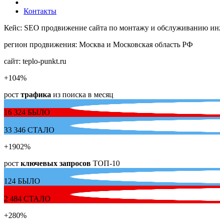
Контакты
Кейс: SEO продвижение сайта по монтажу и обслуживанию инже
регион продвижения:
Москва и Московская область РФ
сайт:
teplo-punkt.ru
+104
%
рост
трафика
из поиска в месяц
16 324
БЫЛО
33 346
СТАЛО
+1902
%
рост
ключевых запросов
ТОП-10
124
БЫЛО
2 484
СТАЛО
+280
%