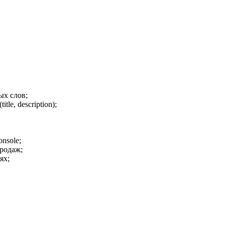
ых слов;
le, description);
nsole;
родаж;
ях;