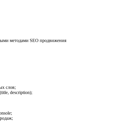
елыми методами SEO продвижения
ых слов;
le, description);
nsole;
родаж;