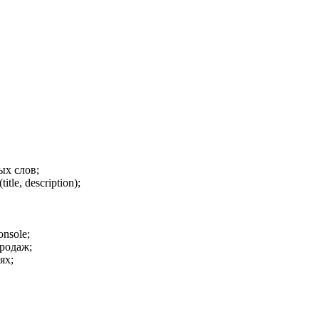
ых слов;
le, description);
nsole;
родаж;
ях;