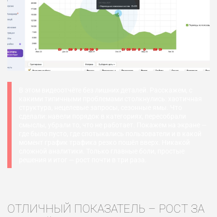
В этом видеоотчёте без лишних деталей. Расскажем, с
какими типичными проблемами столкнулись: хаотичная
структура, нецелевые запросы, сезонные ямы. Что
сделали: навели порядок в категориях, пересобрали
смыслы, убрали то, что не работает. Покажем на экране —
где было пусто, где спотыкались пользователи и в какой
момент график трафика резко пошёл вверх. Никакой
сложной аналитики. Только главные боли, простые
решения и итог — рост почти в три раза.
ОТЛИЧНЫЙ ПОКАЗАТЕЛЬ – РОСТ ЗА