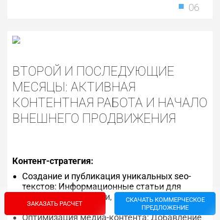
06
ВТОРОЙ И ПОСЛЕДУЮЩИЕ
МЕСЯЦЫ: АКТИВНАЯ
КОНТЕНТНАЯ РАБОТА И НАЧАЛО
ВНЕШНЕГО ПРОДВИЖЕНИЯ
Контент-стратегия:
Создание и публикация уникальных seo-
текстов: Информационные статьи для
категории или услуги, Коммерческие тексты
СКАЧАТЬ КОММЕРЧЕСКОЕ
ЗАКАЗАТЬ РАСЧЕТ
для товаров
ПРЕДЛОЖЕНИЕ
Оптимизация медиа-контента: Добавление