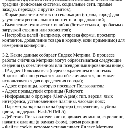
трафика (поисковые системы, социальные сети, прямые
заходы, переходы с других сайтов);
- Формирование отчётов по геолокации (страна, город) для
улучшения регионального контента и предложений;
- Выявление технических ошибок (битые ссылки, проблемы с
загрузкой страниц или элементов);
- Настройка целей (например, отправка формы, просмотр
контактов, добавление товара в корзину, если применимо) для
измерения конверсий.
3.2. Какие данные собирает Яндекс Метрика. В процессе
работы счётчика Метрики могут обрабатываться следующие
сведения (в обезличенном или псевдонимизированном виде):
- IP-адрес Пользователя (перед сохранением в системах
Яндекса обычно усекается или обезличивается, но может
использоваться для определения города);
- Адрес страницы, которую посещает Пользователь;
- Адрес предыдущей страницы (Referrer);
- Информация о браузере (User-Agent): тип, версия, язык
интерфейса, установленные плагины, часовой пояс;
- Параметры экрана и окна браузера (разрешение, глубина
цвета, поддержка Flash/HTML5);
- Действия Пользователя: клики, движения мыши, скроллинг,
нажатия клавиш (в рамках форм), время реакции;
- Файлы cookie, которые устанавливает Яндекс Метрика