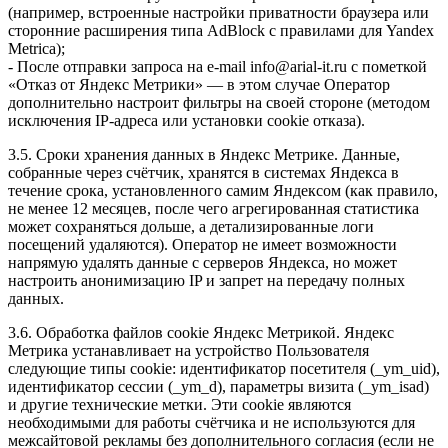
(например, встроенные настройки приватности браузера или
сторонние расширения типа AdBlock с правилами для Yandex
Metrica);
- После отправки запроса на e-mail info@arial-it.ru с пометкой
«Отказ от Яндекс Метрики» — в этом случае Оператор
дополнительно настроит фильтры на своей стороне (методом
исключения IP-адреса или установки cookie отказа).
3.5. Сроки хранения данных в Яндекс Метрике. Данные,
собранные через счётчик, хранятся в системах Яндекса в
течение срока, установленного самим Яндексом (как правило,
не менее 12 месяцев, после чего агрегированная статистика
может сохраняться дольше, а детализированные логи
посещений удаляются). Оператор не имеет возможности
напрямую удалять данные с серверов Яндекса, но может
настроить анонимизацию IP и запрет на передачу полных
данных.
3.6. Обработка файлов cookie Яндекс Метрикой. Яндекс
Метрика устанавливает на устройство Пользователя
следующие типы cookie: идентификатор посетителя (_ym_uid),
идентификатор сессии (_ym_d), параметры визита (_ym_isad)
и другие технические метки. Эти cookie являются
необходимыми для работы счётчика и не используются для
межсайтовой рекламы без дополнительного согласия (если не