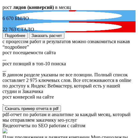
рост
лидов (конверсий)
в месяц
6 670
БЫЛО
22 763
СТАЛО
Подробнее
Заказать расчет
с процессом работ и результатов можно ознакомиться нажав
“подробнее”
рост посещаемости сайта
рост позиций в топ-10 поиска
В данном разделе указаны не все позиции. Полный список
составляет
2 975
ключевых слов. Все отслеживаются в online
по доступу к Яндекс Вебмастеру, который есть у нашей
студии и Заказчика
рост конверсий на сайте
Скачать пример отчета в pdf
pdf-отчет по работам и аналитике за каждый месяц, который
мы отправляем заказчику seo-услуг
Видеоотчеты по SEO работам с сайтом
План продвижения и развития компании Мир спецодежды