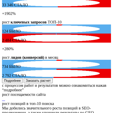
33 346
СТАЛО
+1902
%
рост
ключевых запросов
ТОП-10
124
БЫЛО
2 484
СТАЛО
+280
%
рост
лидов (конверсий)
в месяц
734
БЫЛО
2 792
СТАЛО
Подробнее
Заказать расчет
с процессом работ и результатов можно ознакомиться нажав
“подробнее”
рост посещаемости сайта
рост позиций в топ-10 поиска
Мы добились значительного роста позиций в SEO-
продвижении, а также улучшили результаты по GEO-