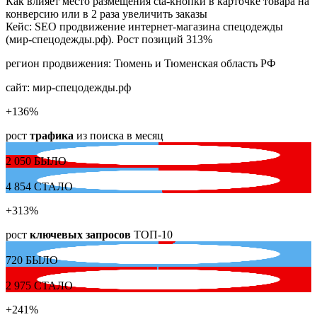
Как влияет место размещения cta-кнопки в карточке товара на
конверсию или в 2 раза увеличить заказы
Кейс: SEO продвижение интернет-магазина спецодежды
(мир-спецодежды.рф). Рост позиций 313%
регион продвижения:
Тюмень и Тюменская область РФ
сайт:
мир-спецодежды.рф
+136
%
рост
трафика
из поиска в месяц
2 050
БЫЛО
4 854
СТАЛО
+313
%
рост
ключевых запросов
ТОП-10
720
БЫЛО
2 975
СТАЛО
+241
%