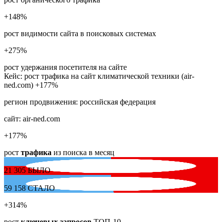
+148
%
рост видимости сайта в поисковых системах
+275
%
рост удержания посетителя на сайте
Кейс: рост трафика на сайт климатической техники (air-
ned.com) +177%
регион продвижения:
российская федерация
сайт:
air-ned.com
+177
%
рост
трафика
из поиска в месяц
21 305
БЫЛО
59 158
СТАЛО
+314
%
рост
ключевых запросов
ТОП-10