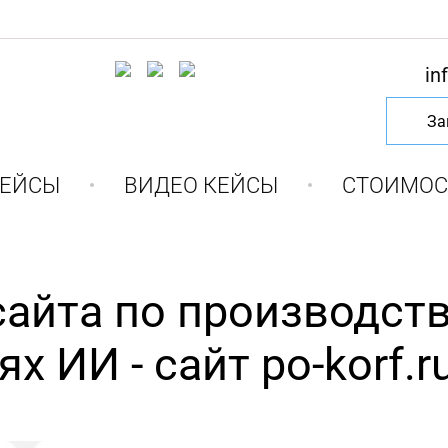
in
За
КЕЙСЫ
ВИДЕО КЕЙСЫ
СТОИМОС
айта по производст
х ИИ - сайт po-korf.r