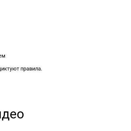
ем
диктуют правила.
идео