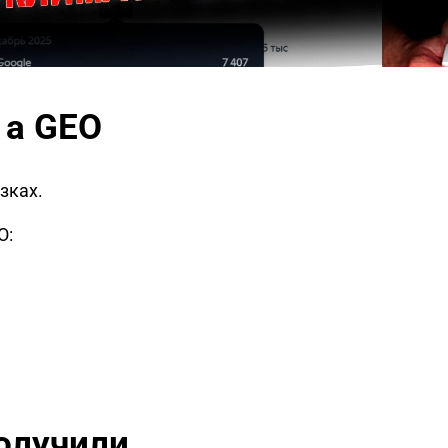
 а GEO
зках.
O:
получили