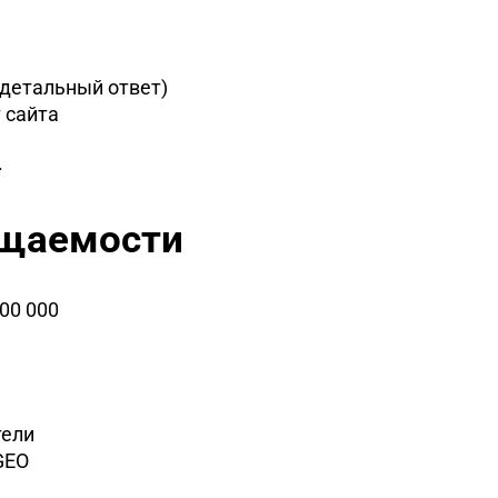
 детальный ответ)
т сайта
.
сещаемости
00 000
тели
GEO