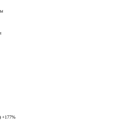
ды
и
m) +177%