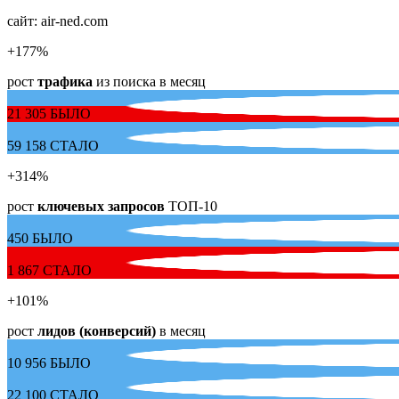
сайт:
air-ned.com
+177
%
рост
трафика
из поиска в месяц
21 305
БЫЛО
59 158
СТАЛО
+314
%
рост
ключевых запросов
ТОП-10
450
БЫЛО
1 867
СТАЛО
+101
%
рост
лидов (конверсий)
в месяц
10 956
БЫЛО
22 100
СТАЛО