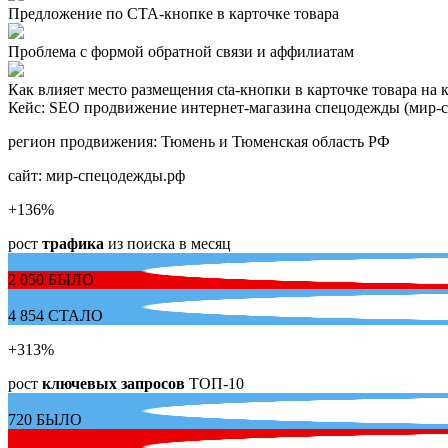
Предложение по СТА-кнопке в карточке товара
Проблема с формой обратной связи и аффилиатам
Как влияет место размещения cta-кнопки в карточке товара на 
Кейс: SEO продвижение интернет-магазина спецодежды (мир-
регион продвижения:
Тюмень и Тюменская область РФ
сайт:
мир-спецодежды.рф
+136
%
рост
трафика
из поиска в месяц
2 050
БЫЛО
4 854
СТАЛО
+313
%
рост
ключевых запросов
ТОП-10
720
БЫЛО