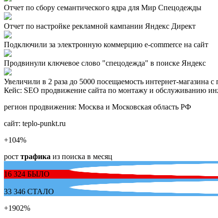
Отчет по сбору семантического ядра для Мир Спецодежды
Отчет по настройке рекламной кампании Яндекс Директ
Подключили за электронную коммерцию e-commerce на сайт
Продвинули ключевое слово "спецодежда" в поиске Яндекс
Увеличили в 2 раза до 5000 посещаемость интернет-магазина с
Кейс: SEO продвижение сайта по монтажу и обслуживанию инже
регион продвижения:
Москва и Московская область РФ
сайт:
teplo-punkt.ru
+104
%
рост
трафика
из поиска в месяц
16 324
БЫЛО
33 346
СТАЛО
+1902
%