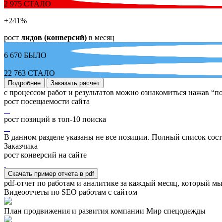
2 975
СТАЛО
+241
%
рост
лидов (конверсий)
в месяц
6 670
БЫЛО
22 763
СТАЛО
Подробнее
Заказать расчет
с процессом работ и результатов можно ознакомиться нажав “п
рост посещаемости сайта
рост позиций в топ-10 поиска
В данном разделе указаны не все позиции. Полный список сос
Заказчика
рост конверсий на сайте
Скачать пример отчета в pdf
pdf-отчет по работам и аналитике за каждый месяц, который мы
Видеоотчеты по SEO работам с сайтом
План продвижения и развития компании Мир спецодежды