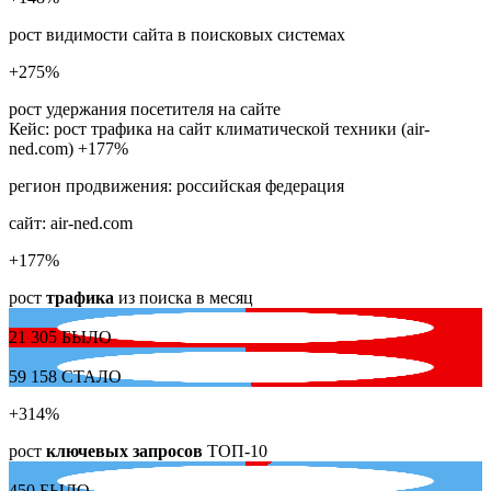
рост видимости сайта в поисковых системах
+275
%
рост удержания посетителя на сайте
Кейс: рост трафика на сайт климатической техники (air-
ned.com) +177%
регион продвижения:
российская федерация
сайт:
air-ned.com
+177
%
рост
трафика
из поиска в месяц
21 305
БЫЛО
59 158
СТАЛО
+314
%
рост
ключевых запросов
ТОП-10
450
БЫЛО