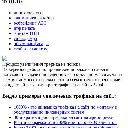
ТОП-10:
линия окраски
алюминиевый катер
ребрейдинг АЗС
дтф печать
монтаж ИТП
спецодежда
объемные фасады
стойки с канатом
Процесс увеличения трафика из поиска
Выверенная работа по продвижению каждого слова в
поисковой выдаче и доведения этого объма до максимума из
всех возможных ключевых слов из семантического ядра дает
ожидаемый результат - рост трафика на сайт
х2 - х4
Видео примеры увеличения трафика на сайт:
1600% - это динамика трафика на сайт по монтажу и
обслуживанию инженерных систем
30-и кратный рост трафика на сайт лазерной резки
Рост посещаемости в 206% или плюс 7309 клиентов
Более 33000 переходов с поисковых систем Яндекc и