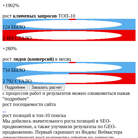
+1902
%
рост
ключевых запросов
ТОП-10
124
БЫЛО
2 484
СТАЛО
+280
%
рост
лидов (конверсий)
в месяц
734
БЫЛО
2 792
СТАЛО
Подробнее
Заказать расчет
с процессом работ и результатов можно ознакомиться нажав
“подробнее”
рост посещаемости сайта
рост позиций в топ-10 поиска
Мы добились значительного роста позиций в SEO-
продвижении, а также улучшили результаты по GEO-
продвижению. Первый скриншот из Яндекс Вебмастера
демонстрирует рост количества ответов по запросам,