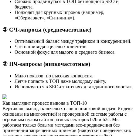
Сложно продвинуться в ТОП без мощного SEO и
бюджета.
Подходят для крупных игроков (например,
«Сбермаркет», «Ситилинк»).
② СЧ-запросы (среднечастотные)
Оптимальный баланс между трафиком и конкуренцией.
Часто приводят целевых клиентов.
Основной фокус для малого и среднего бизнеса.
③ НЧ-запросы (низкочастотные)
Мало показов, но высокая конверсия.
Легче попасть в ТОП даже молодому сайту.
Используются в SEO-стратегиях для «длинного хвоста».
Как выглядит процесс вывода в ТОП-10
Вертикаль вывода ключевых слов в поисковой выдаче Яндекс
основаны на многолетней и проверенной системе работы с
огромным пулом сайтов разных секторов b2b и b2c. Мы
работаем только белыми методами seo-продвижения без
применения запрещенных приемов (накрутки поведенческих
факторов, переспаму ключ.запросов в текстах сайта)