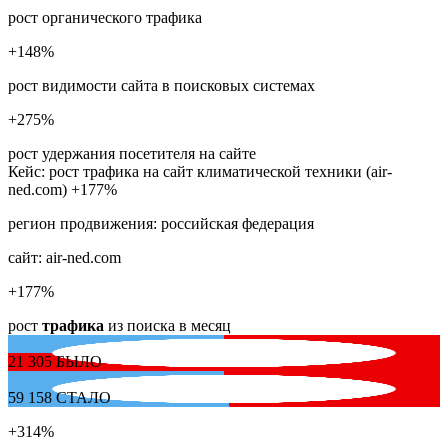
рост органического трафика
+148
%
рост видимости сайта в поисковых системах
+275
%
рост удержания посетителя на сайте
Кейс: рост трафика на сайт климатической техники (air-
ned.com) +177%
регион продвижения:
российская федерация
сайт:
air-ned.com
+177
%
рост
трафика
из поиска в месяц
21 305
БЫЛО
59 158
СТАЛО
+314
%