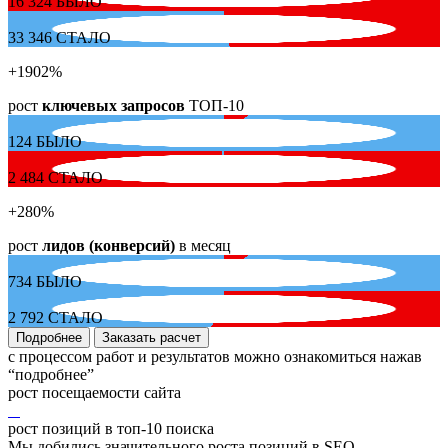
16 324
БЫЛО
33 346
СТАЛО
+1902
%
рост
ключевых запросов
ТОП-10
124
БЫЛО
2 484
СТАЛО
+280
%
рост
лидов (конверсий)
в месяц
734
БЫЛО
2 792
СТАЛО
Подробнее
Заказать расчет
с процессом работ и результатов можно ознакомиться нажав
“подробнее”
рост посещаемости сайта
рост позиций в топ-10 поиска
Мы добились значительного роста позиций в SEO-