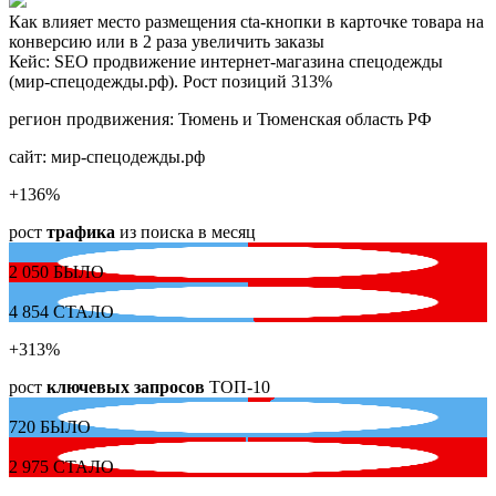
Как влияет место размещения cta-кнопки в карточке товара на
конверсию или в 2 раза увеличить заказы
Кейс: SEO продвижение интернет-магазина спецодежды
(мир-спецодежды.рф). Рост позиций 313%
регион продвижения:
Тюмень и Тюменская область РФ
сайт:
мир-спецодежды.рф
+136
%
рост
трафика
из поиска в месяц
2 050
БЫЛО
4 854
СТАЛО
+313
%
рост
ключевых запросов
ТОП-10
720
БЫЛО
2 975
СТАЛО