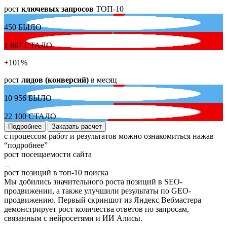
рост
ключевых запросов
ТОП-10
450
БЫЛО
1 867
СТАЛО
+101
%
рост
лидов (конверсий)
в месяц
10 956
БЫЛО
22 100
СТАЛО
Подробнее
Заказать расчет
с процессом работ и результатов можно ознакомиться нажав
“подробнее”
рост посещаемости сайта
рост позиций в топ-10 поиска
Мы добились значительного роста позиций в SEO-
продвижении, а также улучшили результаты по GEO-
продвижению. Первый скриншот из Яндекс Вебмастера
демонстрирует рост количества ответов по запросам,
связанным с нейросетями и ИИ Алисы.