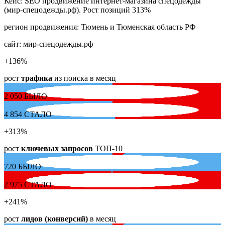
Кейс: SEO продвижение интернет-магазина спецодежды
(мир-спецодежды.рф). Рост позиций 313%
регион продвижения:
Тюмень и Тюменская область РФ
сайт:
мир-спецодежды.рф
+136
%
рост
трафика
из поиска в месяц
2 050
БЫЛО
4 854
СТАЛО
+313
%
рост
ключевых запросов
ТОП-10
720
БЫЛО
2 975
СТАЛО
+241
%
рост
лидов (конверсий)
в месяц