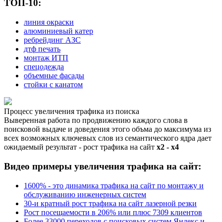
ТОП-10:
линия окраски
алюминиевый катер
ребрейдинг АЗС
дтф печать
монтаж ИТП
спецодежда
объемные фасады
стойки с канатом
Процесс увеличения трафика из поиска
Выверенная работа по продвижению каждого слова в
поисковой выдаче и доведения этого объма до максимума из
всех возможных ключевых слов из семантического ядра дает
ожидаемый результат - рост трафика на сайт
х2 - х4
Видео примеры увеличения трафика на сайт:
1600% - это динамика трафика на сайт по монтажу и
обслуживанию инженерных систем
30-и кратный рост трафика на сайт лазерной резки
Рост посещаемости в 206% или плюс 7309 клиентов
Более 33000 переходов с поисковых систем Яндекc и