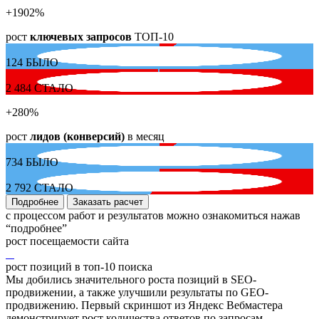
+1902
%
рост
ключевых запросов
ТОП-10
124
БЫЛО
2 484
СТАЛО
+280
%
рост
лидов (конверсий)
в месяц
734
БЫЛО
2 792
СТАЛО
Подробнее
Заказать расчет
с процессом работ и результатов можно ознакомиться нажав
“подробнее”
рост посещаемости сайта
рост позиций в топ-10 поиска
Мы добились значительного роста позиций в SEO-
продвижении, а также улучшили результаты по GEO-
продвижению. Первый скриншот из Яндекс Вебмастера
демонстрирует рост количества ответов по запросам,