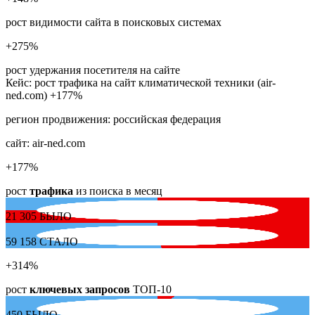
рост видимости сайта в поисковых системах
+275
%
рост удержания посетителя на сайте
Кейс: рост трафика на сайт климатической техники (air-
ned.com) +177%
регион продвижения:
российская федерация
сайт:
air-ned.com
+177
%
рост
трафика
из поиска в месяц
21 305
БЫЛО
59 158
СТАЛО
+314
%
рост
ключевых запросов
ТОП-10
450
БЫЛО