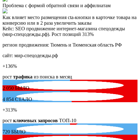
Проблема с формой обратной связи и аффилиатам
Как влияет место размещения cta-кнопки в карточке товара на
конверсию или в 2 раза увеличить заказы
Кейс: SEO продвижение интернет-магазина спецодежды
(мир-спецодежды.рф). Рост позиций 313%
регион продвижения:
Тюмень и Тюменская область РФ
сайт:
мир-спецодежды.рф
+136
%
рост
трафика
из поиска в месяц
2 050
БЫЛО
4 854
СТАЛО
+313
%
рост
ключевых запросов
ТОП-10
720
БЫЛО