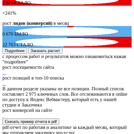
2 975
СТАЛО
+241
%
рост
лидов (конверсий)
в месяц
6 670
БЫЛО
22 763
СТАЛО
Подробнее
Заказать расчет
с процессом работ и результатов можно ознакомиться нажав
“подробнее”
рост посещаемости сайта
рост позиций в топ-10 поиска
В данном разделе указаны не все позиции. Полный список
составляет
2 975
ключевых слов. Все отслеживаются в online
по доступу к Яндекс Вебмастеру, который есть у нашей
студии и Заказчика
рост конверсий на сайте
Скачать пример отчета в pdf
pdf-отчет по работам и аналитике за каждый месяц, который
мы отправляем заказчику seo-услуг