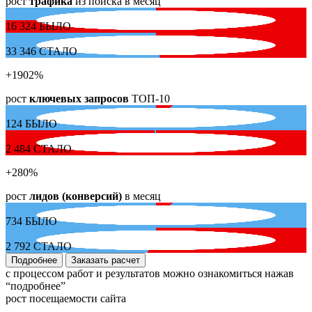
рост
трафика
из поиска в месяц
16 324
БЫЛО
33 346
СТАЛО
+1902
%
рост
ключевых запросов
ТОП-10
124
БЫЛО
2 484
СТАЛО
+280
%
рост
лидов (конверсий)
в месяц
734
БЫЛО
2 792
СТАЛО
Подробнее
Заказать расчет
с процессом работ и результатов можно ознакомиться нажав
“подробнее”
рост посещаемости сайта