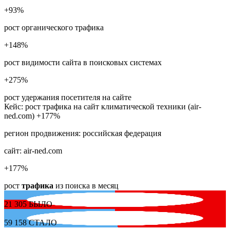
+93
%
рост органического трафика
+148
%
рост видимости сайта в поисковых системах
+275
%
рост удержания посетителя на сайте
Кейс: рост трафика на сайт климатической техники (air-
ned.com) +177%
регион продвижения:
российская федерация
сайт:
air-ned.com
+177
%
рост
трафика
из поиска в месяц
21 305
БЫЛО
59 158
СТАЛО