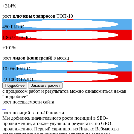
+314
%
рост
ключевых запросов
ТОП-10
450
БЫЛО
1 867
СТАЛО
+101
%
рост
лидов (конверсий)
в месяц
10 956
БЫЛО
22 100
СТАЛО
Подробнее
Заказать расчет
с процессом работ и результатов можно ознакомиться нажав
“подробнее”
рост посещаемости сайта
рост позиций в топ-10 поиска
Мы добились значительного роста позиций в SEO-
продвижении, а также улучшили результаты по GEO-
продвижению. Первый скриншот из Яндекс Вебмастера