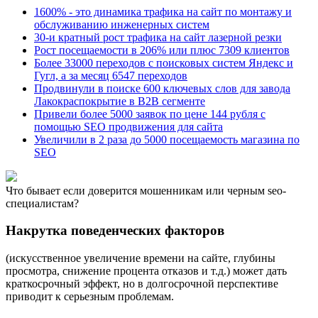
1600% - это динамика трафика на сайт по монтажу и
обслуживанию инженерных систем
30-и кратный рост трафика на сайт лазерной резки
Рост посещаемости в 206% или плюс 7309 клиентов
Более 33000 переходов с поисковых систем Яндекc и
Гугл, а за месяц 6547 переходов
Продвинули в поиске 600 ключевых слов для завода
Лакокраспокрытие в B2B сегменте
Привели более 5000 заявок по цене 144 рубля с
помощью SEO продвижения для сайта
Увеличили в 2 раза до 5000 посещаемость магазина по
SEO
Что бывает если доверится мошенникам или черным seo-
специалистам?
Накрутка поведенческих факторов
(искусственное увеличение времени на сайте, глубины
просмотра, снижение процента отказов и т.д.) может дать
краткосрочный эффект, но в долгосрочной перспективе
приводит к серьезным проблемам.