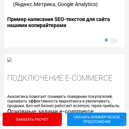
(Яндекс.Метрика, Google Analytics)
Пример написания SEO-текстов для сайта
нашими копирайтерами
03
ПОДКЛЮЧЕНИЕ E-COMMERCE
Аналитика помогает понимать поведение покупателей,
оценивать эффективность маркетинга и увеличивать
продажи. Без неё бизнес работает вслепую, теряя прибыль.
Основные задачи e-commerce
аналитики
СКАЧАТЬ КОММЕРЧЕСКОЕ
ЗАКАЗАТЬ РАСЧЕТ
ПРЕДЛОЖЕНИЕ