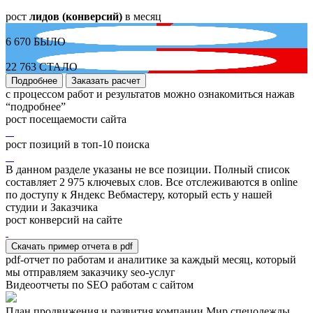
рост
лидов (конверсий)
в месяц
6 670
БЫЛО
22 763
СТАЛО
Подробнее
Заказать расчет
с процессом работ и результатов можно ознакомиться нажав
“подробнее”
рост посещаемости сайта
рост позиций в топ-10 поиска
В данном разделе указаны не все позиции. Полный список
составляет
2 975
ключевых слов. Все отслеживаются в online
по доступу к Яндекс Вебмастеру, который есть у нашей
студии и Заказчика
рост конверсий на сайте
Скачать пример отчета в pdf
pdf-отчет по работам и аналитике за каждый месяц, который
мы отправляем заказчику seo-услуг
Видеоотчеты по SEO работам с сайтом
План продвижения и развития компании Мир спецодежды