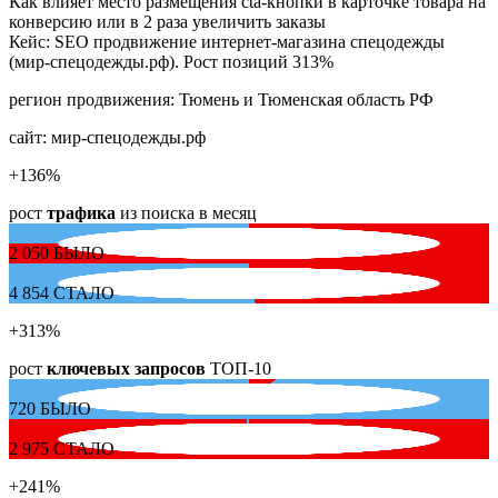
Как влияет место размещения cta-кнопки в карточке товара на
конверсию или в 2 раза увеличить заказы
Кейс: SEO продвижение интернет-магазина спецодежды
(мир-спецодежды.рф). Рост позиций 313%
регион продвижения:
Тюмень и Тюменская область РФ
сайт:
мир-спецодежды.рф
+136
%
рост
трафика
из поиска в месяц
2 050
БЫЛО
4 854
СТАЛО
+313
%
рост
ключевых запросов
ТОП-10
720
БЫЛО
2 975
СТАЛО
+241
%