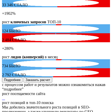
33 346
СТАЛО
+1902
%
рост
ключевых запросов
ТОП-10
124
БЫЛО
2 484
СТАЛО
+280
%
рост
лидов (конверсий)
в месяц
734
БЫЛО
2 792
СТАЛО
Подробнее
Заказать расчет
с процессом работ и результатов можно ознакомиться нажав
“подробнее”
рост посещаемости сайта
рост позиций в топ-10 поиска
Мы добились значительного роста позиций в SEO-
продвижении, а также улучшили результаты по GEO-