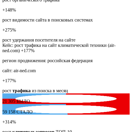
+148
%
рост видимости сайта в поисковых системах
+275
%
рост удержания посетителя на сайте
Кейс: рост трафика на сайт климатической техники (air-
ned.com) +177%
регион продвижения:
российская федерация
сайт:
air-ned.com
+177
%
рост
трафика
из поиска в месяц
21 305
БЫЛО
59 158
СТАЛО
+314
%
рост
ключевых запросов
ТОП-10