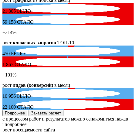
рост
трафика
из поиска в месяц
21 305
БЫЛО
59 158
СТАЛО
+314
%
рост
ключевых запросов
ТОП-10
450
БЫЛО
1 867
СТАЛО
+101
%
рост
лидов (конверсий)
в месяц
10 956
БЫЛО
22 100
СТАЛО
Подробнее
Заказать расчет
с процессом работ и результатов можно ознакомиться нажав
“подробнее”
рост посещаемости сайта